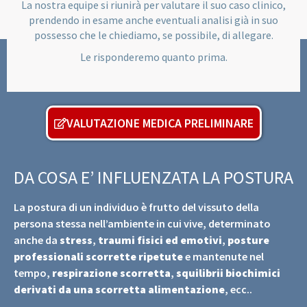
La nostra equipe si riunirà per valutare il suo caso clinico,
prendendo in esame anche eventuali analisi già in suo
possesso che le chiediamo, se possibile, di allegare.
Le risponderemo quanto prima.
VALUTAZIONE MEDICA PRELIMINARE
DA COSA E’ INFLUENZATA LA POSTURA
La postura di un individuo è frutto del vissuto della
persona stessa nell’ambiente in cui vive, determinato
anche da
stress
,
traumi fisici ed emotivi
,
posture
professionali scorrette ripetute
e mantenute nel
tempo,
respirazione scorretta
,
squilibrii biochimici
derivati da una scorretta alimentazione
, ecc..