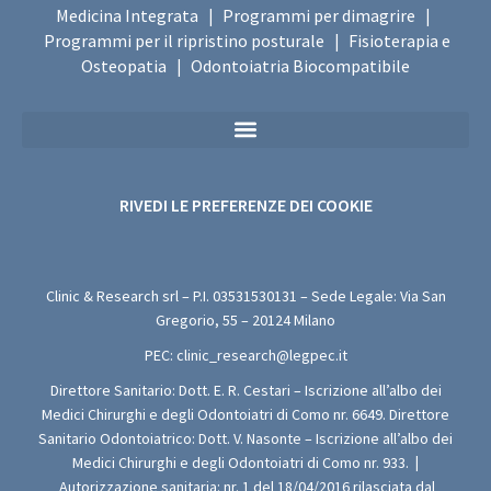
Medicina Integrata
Programmi per dimagrire
|
|
Programmi per il ripristino posturale
Fisioterapia e
|
Osteopatia
Odontoiatria Biocompatibile
|
Privacy Policy Sanitaria (Per i Moduli di Valutazione Medica Gratuita)
RIVEDI LE PREFERENZE DEI COOKIE
Clinic & Research srl – P.I.
03531530131
– Sede Legale: Via San
Gregorio, 55 – 20124 Milano
PEC:
clinic_research@legpec.it
Direttore Sanitario: Dott. E. R. Cestari – Iscrizione all’albo dei
Medici Chirurghi e degli Odontoiatri di Como nr. 6649. Direttore
Sanitario Odontoiatrico: Dott. V. Nasonte – Iscrizione all’albo dei
Medici Chirurghi e degli Odontoiatri di Como nr. 933.
|
Autorizzazione sanitaria: nr. 1 del 18/04/2016 rilasciata dal