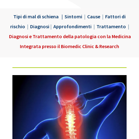
Tipi di mal di schiena
|
Sintomi
|
Cause
|
Fattori di
rischio
|
Diagnosi
|
Approfondimenti
|
Trattamento
|
Diagnosi e Trattamento della patologia con la Medicina
Integrata presso il Biomedic Clinic & Research