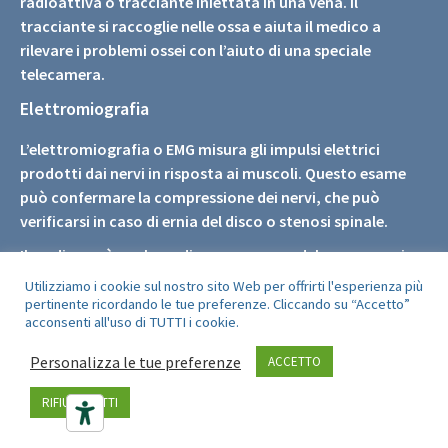
radioattiva o tracciante iniettata in una vena. Il
tracciante si raccoglie nelle ossa e aiuta il medico a
rilevare i problemi ossei con l’aiuto di una speciale
telecamera.
Elettromiografia
L’elettromiografia o EMG misura gli impulsi elettrici
prodotti dai nervi in risposta ai muscoli. Questo esame
può confermare la compressione dei nervi, che può
verificarsi in caso di ernia del disco o stenosi spinale.
Il medico può anche ordinare un esame del sangue se si
sospetta un’infezione.
Utilizziamo i cookie sul nostro sito Web per offrirti l'esperienza più
pertinente ricordando le tue preferenze. Cliccando su “Accetto”
ALTRI TIPI DI DIAGNOSI PER IL MAL DI
acconsenti all'uso di TUTTI i cookie.
SCHIENA
Personalizza le tue preferenze
ACCETTO
Chiropratico
RIFIUTA TUTTI
Il chiropratico effettua la diagnosi attraverso il tatto, o