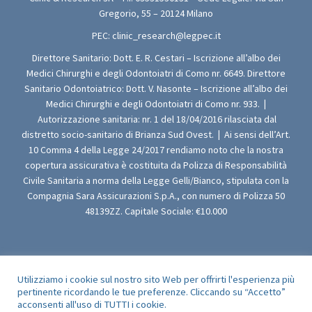
Gregorio, 55 – 20124 Milano
PEC:
clinic_research@legpec.it
Direttore Sanitario: Dott. E. R. Cestari – Iscrizione all’albo dei
Medici Chirurghi e degli Odontoiatri di Como nr. 6649. Direttore
Sanitario Odontoiatrico: Dott. V. Nasonte – Iscrizione all’albo dei
Medici Chirurghi e degli Odontoiatri di Como nr. 933.
|
Autorizzazione sanitaria: nr. 1 del 18/04/2016 rilasciata dal
distretto socio-sanitario di Brianza Sud Ovest.
|
Ai sensi dell’Art.
10 Comma 4 della Legge 24/2017 rendiamo noto che la nostra
copertura assicurativa è costituita da Polizza di Responsabilità
Civile Sanitaria a norma della Legge Gelli/Bianco, stipulata con la
Compagnia Sara Assicurazioni S.p.A., con numero di Polizza 50
48139ZZ. Capitale Sociale: €10.000
© 2009-2026 Clinic & Research srl - Tutti i Diritti Riservati
Utilizziamo i cookie sul nostro sito Web per offrirti l'esperienza più
pertinente ricordando le tue preferenze. Cliccando su “Accetto”
acconsenti all'uso di TUTTI i cookie.