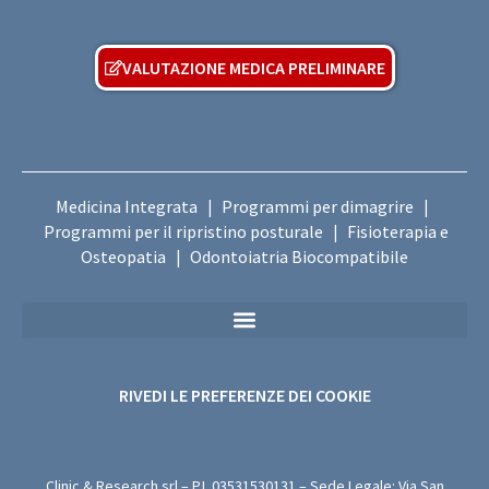
VALUTAZIONE MEDICA PRELIMINARE
Medicina Integrata
Programmi per dimagrire
|
|
Programmi per il ripristino posturale
Fisioterapia e
|
Osteopatia
Odontoiatria Biocompatibile
|
Privacy Policy Sanitaria (Per i Moduli di Valutazione Medica Gratuita)
RIVEDI LE PREFERENZE DEI COOKIE
Clinic & Research srl – P.I.
03531530131
– Sede Legale: Via San