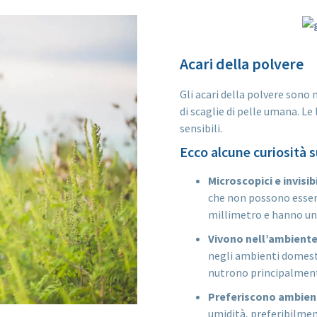
Acari della polvere
Gli acari della polvere sono
di scaglie di pelle umana. L
sensibili.
Ecco alcune curiosità s
Microscopici e invisibi
che non possono essere
millimetro e hanno un
Vivono nell’ambient
negli ambienti domestic
nutrono principalmente
Preferiscono ambient
umidità, preferibilmen