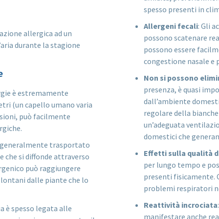
spesso presenti in clim
Allergeni fecali
: Gli 
eazione allergica ad un
possono scatenare reaz
’aria durante la stagione
possono essere facilme
congestione nasale e p
e
Non si possono elim
presenza, è quasi impo
lergie è estremamente
dall’ambiente domestic
etri (un capello umano varia
regolare della bianche
nsioni, può facilmente
un’adeguata ventilazion
rgiche.
domestici che generano
 è generalmente trasportato
Effetti sulla qualità d
e che si diffonde attraverso
per lungo tempo e poss
lergenico può raggiungere
presenti fisicamente. C
 lontani dalle piante che lo
problemi respiratori neg
Reattività incrociata
ia è spesso legata alle
manifestare anche reazi