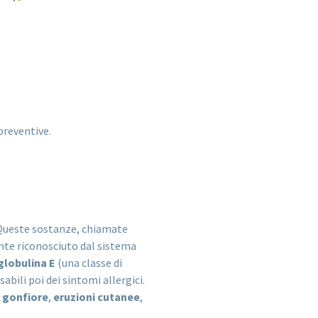
preventive.
 Queste sostanze, chiamate
ente riconosciuto dal sistema
lobulina E
(una classe di
ili poi dei sintomi allergici.
,
gonfiore
,
eruzioni cutanee
,