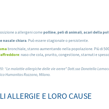
posizione a allergeni come
polline
,
peli di animali
,
acari della po
e nasale chiara
. Può essere stagionale o persistente.
sma
bronchiale, stanno aumentando nella popolazione. Più di 500 
raffreddore
: naso che cola, prurito, congestione, starnuti e spes
2020: “Le malattie allergiche delle vie aeree” Dott.ssa Donatella Lamac
inico Humanitas Rozzano, Milano.
LI ALLERGIE E LORO CAUSE