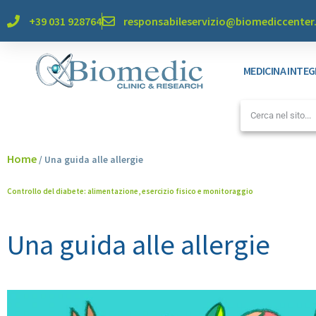
+39 031 928764
responsabileservizio@biomediccente
MEDICINA INTE
Home
/
Una guida alle allergie
Controllo del diabete: alimentazione, esercizio fisico e monitoraggio
Una guida alle allergie