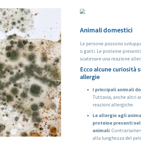
Animali domestici
Le persone possono sviluppar
o gatti. Le proteine presenti
scatenare una reazione aller
Ecco alcune curiosità 
allergie
I principali animali do
Tuttavia, anche altri a
reazioni allergiche.
Le allergie agli anim
proteine presenti nell
animali
. Contrariamen
alla lunghezza del pelo