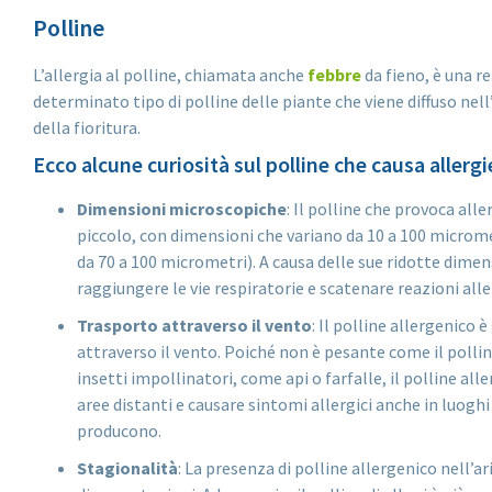
Polline
L’allergia al polline, chiamata anche
febbre
da fieno, è una r
determinato tipo di polline delle piante che viene diffuso nell
della fioritura.
Ecco alcune curiosità sul polline che causa allergi
Dimensioni microscopiche
: Il polline che provoca al
piccolo, con dimensioni che variano da 10 a 100 microm
da 70 a 100 micrometri). A causa delle sue ridotte dime
raggiungere le vie respiratorie e scatenare reazioni alle
Trasporto attraverso il vento
: Il polline allergenico
attraverso il vento. Poiché non è pesante come il pollin
insetti impollinatori, come api o farfalle, il polline al
aree distanti e causare sintomi allergici anche in luoghi
producono.
Stagionalità
: La presenza di polline allergenico nell’ar