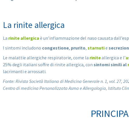
La rinite allergica
La
rinite allergica
è un’infiammazione del naso causata dall’es
I sintomi includono
congestione
,
prurito
,
starnuti
e
secrezion
Le malattie allergiche respiratorie, come la
rinite
allergica e l’
a
25% degli italiani soffre di rinite allergica, con
sintomi simili al
lacrimanti e arrossati.
Fonte: Rivista Società Italiana di Medicina Generale n. 1, vol. 27, 
Centro di medicina Personalizzata Asma e Allergologia, Istituto Cl
PRINCIPA