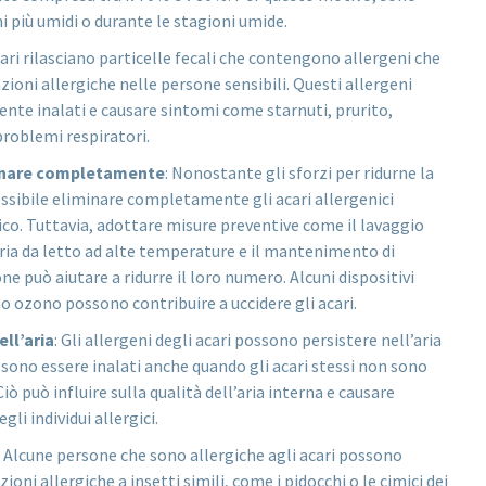
i più umidi o durante le stagioni umide.
acari rilasciano particelle fecali che contengono allergeni che
ioni allergiche nelle persone sensibili. Questi allergeni
nte inalati e causare sintomi come starnuti, prurito,
roblemi respiratori.
inare completamente
: Nonostante gli sforzi per ridurne la
ssibile eliminare completamente gli acari allergenici
o. Tuttavia, adottare misure preventive come il lavaggio
ria da letto ad alte temperature e il mantenimento di
e può aiutare a ridurre il loro numero. Alcuni dispositivi
 ozono possono contribuire a uccidere gli acari.
ell’aria
: Gli allergeni degli acari possono persistere nell’aria
ono essere inalati anche quando gli acari stessi non sono
iò può influire sulla qualità dell’aria interna e causare
li individui allergici.
: Alcune persone che sono allergiche agli acari possono
oni allergiche a insetti simili, come i pidocchi o le cimici dei