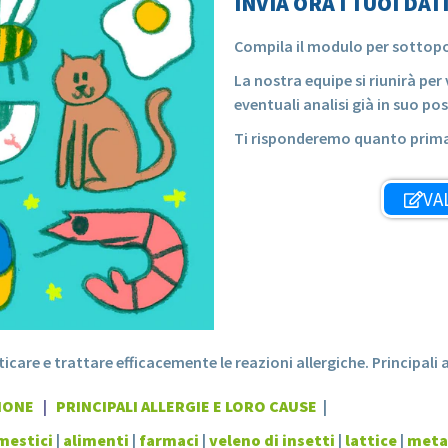
INVIA ORA I TUOI DAT
Compila il modulo per sottoporc
La nostra equipe si riunirà pe
eventuali analisi già in suo pos
Ti risponderemo quanto prim
VA
care e trattare efficacemente le reazioni allergiche. Principali a
IONE
|
PRINCIPALI ALLERGIE E LORO CAUSE
|
mestici
|
alimenti
|
farmaci
|
veleno di insetti
|
lattice
|
metal