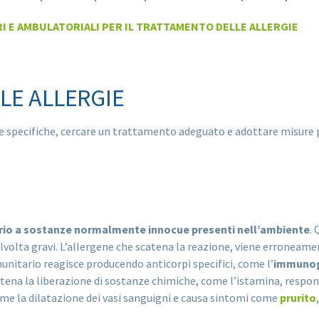
I E AMBULATORIALI PER IL TRATTAMENTO DELLE ALLERGIE
LE ALLERGIE
e specifiche, cercare un trattamento adeguato e adottare misure 
rio a sostanze normalmente innocue presenti nell’ambiente
.
alvolta gravi. L’allergene che scatena la reazione, viene erroneam
nitario reagisce producendo anticorpi specifici, come l’
immunog
na la liberazione di sostanze chimiche, come l’istamina, responsab
me la dilatazione dei vasi sanguigni e causa sintomi come
prurito