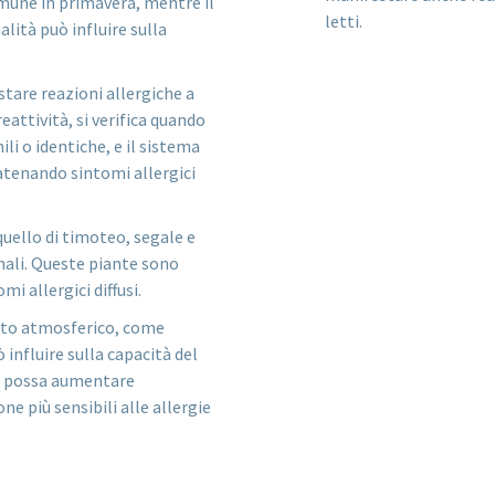
comune in primavera, mentre il
letti.
alità può influire sulla
tare reazioni allergiche a
attività, si verifica quando
ili o identiche, e il sistema
atenando sintomi allergici
quello di timoteo, segale e
onali. Queste piante sono
i allergici diffusi.
nto atmosferico, come
 influire sulla capacità del
nto possa aumentare
ne più sensibili alle allergie