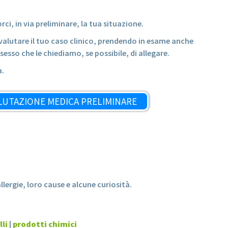
I
i, in via preliminare, la tua situazione.
r valutare il tuo caso clinico, prendendo in esame anche
sesso che le chiediamo, se possibile, di allegare.
a.
LUTAZIONE MEDICA PRELIMINARE
llergie, loro cause e alcune curiosità.
li
|
prodotti chimici