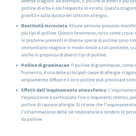
diverse stagioni. Ad esempio, il polline di alberi è più 
polline di erba è più frequente in estate. Questa stagion
gravità e sulla durata dei sintomi allergici.
Reattività incrociata
: Alcune persone possono manifes
più tipi di polline. Questo fenomeno, noto come croce-re
le proteine presenti in diverse specie di polline sono sim
immunitario reagisce in modo simile a tali proteine, sc
anche in presenza di diversi tipi di polline.
Polline di graminacee
: Il polline di graminacee, come 
frumento, è una delle principali cause di allergie stagi
ampiamente diffuse e il loro polline può provocare sintom
Effetti dell’inquinamento atmosferico
: L’inquiname
l’esposizione a particolato fine o inquinanti chimici, può
polline di causare allergie. Si ritiene che l’inquiname
l’infiammazione delle vie respiratorie e rendere le perso
da polline.