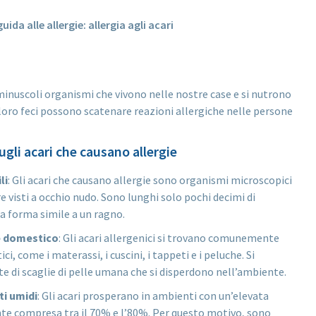
 minuscoli organismi che vivono nelle nostre case e si nutrono
e loro feci possono scatenare reazioni allergiche nelle persone
ugli acari che causano allergie
li
: Gli acari che causano allergie sono organismi microscopici
 visti a occhio nudo. Sono lunghi solo pochi decimi di
a forma simile a un ragno.
e domestico
: Gli acari allergenici si trovano comunemente
i, come i materassi, i cuscini, i tappeti e i peluche. Si
 di scaglie di pelle umana che si disperdono nell’ambiente.
i umidi
: Gli acari prosperano in ambienti con un’elevata
te compresa tra il 70% e l’80%. Per questo motivo, sono