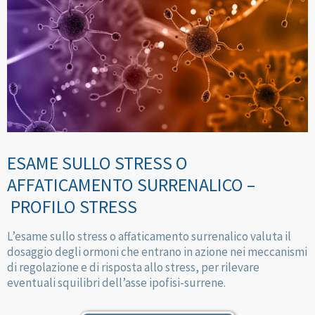
ESAME SULLO STRESS O
AFFATICAMENTO SURRENALICO –
PROFILO STRESS
L’esame sullo stress o affaticamento surrenalico valuta il
dosaggio degli ormoni che entrano in azione nei meccanismi
di regolazione e di risposta allo stress, per rilevare
eventuali squilibri dell’asse ipofisi-surrene.