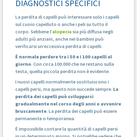
DIAGNOSTICI SPECIFICI
La perdita di capelli può interessare solo i capelli
sul cuoio capelluto o anche i peli su tutto il
corpo. Sebbene l’
alopecia
sia più diffusa negli
adulti più anziani, anche nei bambini può
verificarsi un’eccessiva perdita di capelli.
È normale perdere tra i 50 e i 100 capelli al
giorno
. Con circa 100.000 che ne restano sulla
testa, quella piccola perdita non è evidente.
I nuovi capelli normalmente sostituiscono i
capelli persi, ma questo non succede sempre.
La
perdita dei capelli può svilupparsi
gradualmente nel corso degli anni o avvenire
bruscamente
. La perdita dei capelli può essere
permanente o temporanea.
È impossibile contare la quantità di capelli persi
in un determinato giorno. Si potrebbe vedere che