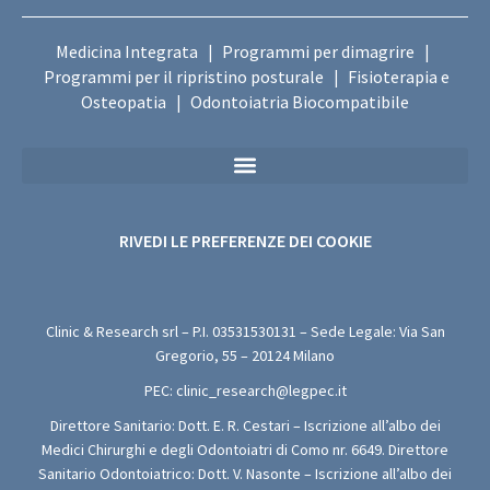
Medicina Integrata
Programmi per dimagrire
|
|
Programmi per il ripristino posturale
Fisioterapia e
|
Osteopatia
Odontoiatria Biocompatibile
|
Privacy Policy Sanitaria (Per i Moduli di Valutazione Medica Gratuita)
RIVEDI LE PREFERENZE DEI COOKIE
Clinic & Research srl – P.I.
03531530131
– Sede Legale: Via San
Gregorio, 55 – 20124 Milano
PEC:
clinic_research@legpec.it
Direttore Sanitario: Dott. E. R. Cestari – Iscrizione all’albo dei
Medici Chirurghi e degli Odontoiatri di Como nr. 6649. Direttore
Sanitario Odontoiatrico: Dott. V. Nasonte – Iscrizione all’albo dei