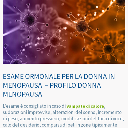
ESAME ORMONALE PER LA DONNA IN
MENOPAUSA – PROFILO DONNA
MENOPAUSA
L’esame è consigliato in caso di
,
vampate di calore
sudorazioni improvvise, alterazioni del sonno, incremento
di peso, aumento pressorio, modificazioni del tono di voce,
calo del desiderio, comparsa di peli in zone tipicamente