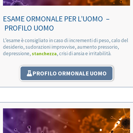
ESAME ORMONALE PER L’UOMO –
PROFILO UOMO
L’esame è consigliato in caso di incrementi di peso, calo del
desiderio, sudorazioni improvvise, aumento pressorio,
depressione,
, crisi di ansia e irritabilità.
stanchezza
PROFILO ORMONALE UOMO