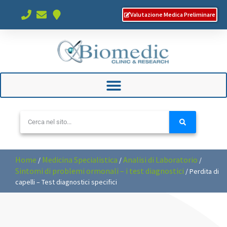
Valutazione Medica Preliminare
Home
Medicina Specialistica
Analisi di Laboratorio
/
/
/
Sintomi di problemi ormonali – i test diagnostici
/
Perdita di
capelli – Test diagnostici specifici