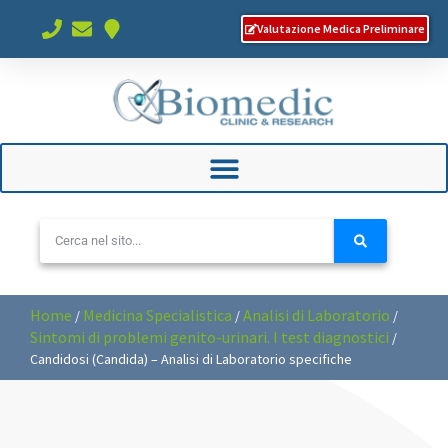
Valutazione Medica Preliminare
Home
Medicina Specialistica
Analisi di Laboratorio
/
/
/
Sintomi di problemi genito-urinari. I test diagnostici
/
Candidosi (Candida) – Analisi di Laboratorio specifiche