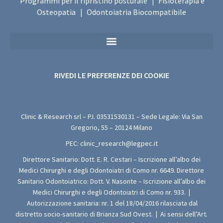
Programmi per il ripristino posturale
Fisioterapia e
|
Osteopatia
Odontoiatria Biocompatibile
|
Privacy Policy Sanitaria (Per i Moduli di Valutazione Medica Gratuita)
RIVEDI LE PREFERENZE DEI COOKIE
Clinic & Research srl – P.I.
03531530131
– Sede Legale: Via San
Gregorio, 55 – 20124 Milano
PEC:
clinic_research@legpec.it
Direttore Sanitario: Dott. E. R. Cestari – Iscrizione all’albo dei
Medici Chirurghi e degli Odontoiatri di Como nr. 6649. Direttore
Sanitario Odontoiatrico: Dott. V. Nasonte – Iscrizione all’albo dei
Medici Chirurghi e degli Odontoiatri di Como nr. 933.
|
Autorizzazione sanitaria: nr. 1 del 18/04/2016 rilasciata dal
distretto socio-sanitario di Brianza Sud Ovest.
|
Ai sensi dell’Art.