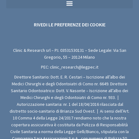
Privacy Policy Sanitaria (Per i Moduli di Valutazione Medica Gratuita)
RIVEDI LE PREFERENZE DEI COOKIE
Clinic & Research srl – P.I.
03531530131
– Sede Legale: Via San
Gregorio, 55 – 20124 Milano
PEC:
clinic_research@legpec.it
Direttore Sanitario: Dott. E. R. Cestari – Iscrizione all’albo dei
Medici Chirurghi e degli Odontoiatri di Como nr. 6649. Direttore
Sanitario Odontoiatrico: Dott. V. Nasonte – Iscrizione all’albo dei
Medici Chirurghi e degli Odontoiatri di Como nr. 933.
|
Autorizzazione sanitaria: nr. 1 del 18/04/2016 rilasciata dal
distretto socio-sanitario di Brianza Sud Ovest.
|
Ai sensi dell’Art.
10 Comma 4 della Legge 24/2017 rendiamo noto che la nostra
copertura assicurativa è costituita da Polizza di Responsabilità
Civile Sanitaria a norma della Legge Gelli/Bianco, stipulata con la
Compagnia Sara Assicurazioni S.p.A., con numero di Polizza 50