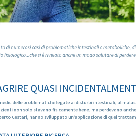
o di numerosi casi di problematiche intestinali e metaboliche, dist
 fisiologico...che si è rivelato anche un modo salutare di perdere i
IMAGRIRE QUASI INCIDENTALME
edic delle problematiche legate ai disturbi intestinali, al malas
pazienti non solo stavano fisicamente bene, ma perdevano anche di
Roberto Cestari, hanno sviluppato un’applicazione di quei tratt
PATA ULTERIORE RICERCA