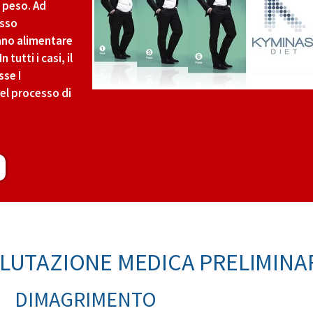
 peso. Ad
esso
iano alimentare
utti i casi, il
sse I
el processo di
ALUTAZIONE MEDICA PRELIMIN
DIMAGRIMENTO