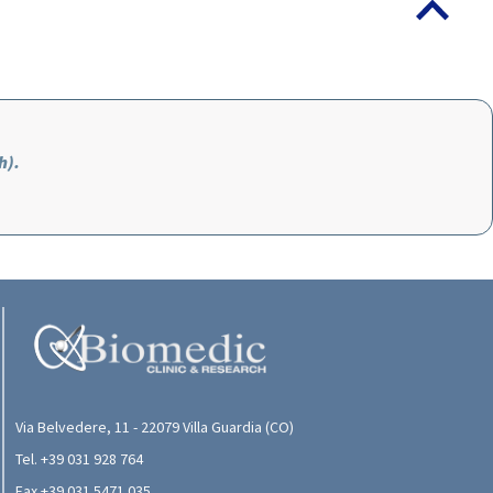
h).
Via Belvedere, 11 - 22079 Villa Guardia (CO)
Tel. +39 031 928 764
Fax +39 031 5471 035