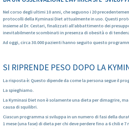
Nel corso degli ultimi 10 anni, che seguono i 20 precedentement
protocolli della Kyminasi Diet attualmente in uso. Questi proto
insieme al Dr. Cestari, finalizzati all’abbattimento dei presuppo
inevitabilmente scombinati in presenza di obesità o di tenden
Ad oggi, circa 30.000 pazienti hanno seguito questo program
SI RIPRENDE PESO DOPO LA KYMIN
La risposta è: Questo dipende da come la persona segue il 
La spieghiamo.
La Kyminasi Diet non è solamente una dieta per dimagrire, ma p
causa di squilibri.
Ciascun programma si sviluppa in un numero di fasi della durat
1 mese (una fase) di dieta per chi deve perdere fino a 6 chili e 7 m