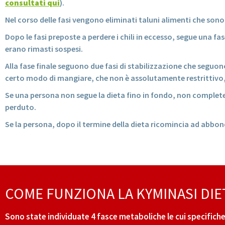
consultati qui
).
Nel corso delle fasi vengono eliminati taluni alimenti che sono 
Dopo le fasi preposte a perdere i chili in eccesso, segue una f
erano rimasti sospesi.
Alla fase finale seguono due fasi di stabilizzazione che seguono 
certo modo di mangiare, che non è assolutamente restrittivo, 
Se una persona non segue la dieta fino in fondo, non completer
perduto.
Se la persona, dopo il termine della dieta ricomincia ad abbo
COME FUNZIONA LA KYMINASI DIE
Sono state individuate 4 fasce metaboliche le cui specifiche