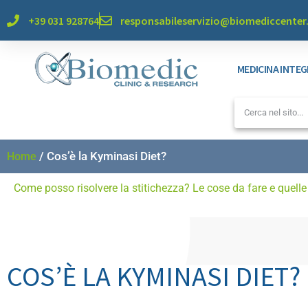
+39 031 928764
responsabileservizio@biomediccente
MEDICINA INTE
/
Cos’è la Kyminasi Diet?
Home
Come posso risolvere la stitichezza? Le cose da fare e quelle
COS’È LA KYMINASI DIET?