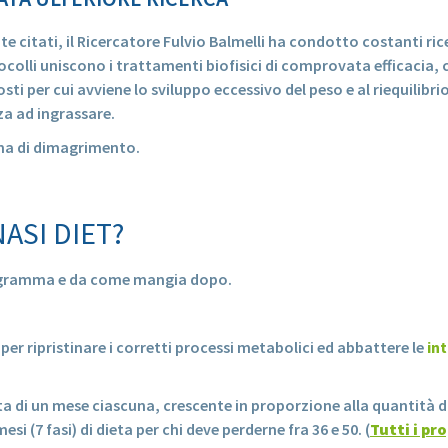
e citati, il Ricercatore Fulvio Balmelli ha condotto costanti ric
colli uniscono i trattamenti biofisici di comprovata efficacia, c
sti per cui avviene lo sviluppo eccessivo del peso e al riequilibr
za ad ingrassare.
ma di dimagrimento.
ASI DIET?
programma e da come mangia dopo.
er ripristinare i corretti processi metabolici ed abbattere le
in
a di un mese ciascuna, crescente in proporzione alla quantità di
esi (7 fasi) di dieta per chi deve perderne fra 36 e 50. (
Tutti i p