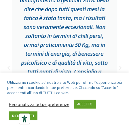
dimagrimento a gennaio 2018: devo
dire che dopo tutti questi mesi la
fatica è stata tanta, ma i risultati
sono veramente eccezionali. Non
soltanto in termini di chili persi,
ormai praticamente 50 Kg, ma in
termini di energia, di benessere
psicofisico e di qualità di vita, sotto
tutti punti di vista. Consiglio a
chiunque di affidarsi a questa equipe
Utilizziamo i cookie sul nostro sito Web per offrirti l'esperienza più
pertinente ricordando le tue preferenze. Cliccando su “Accetto”
medica, perché il dimagrimento non è
acconsenti all'uso di TUTTI i cookie.
solo esteriore ma anche interiore.
Personalizza le tue preferenze
ACCETTO
RIFIUTA TUTTI
B.F.
Svizzera