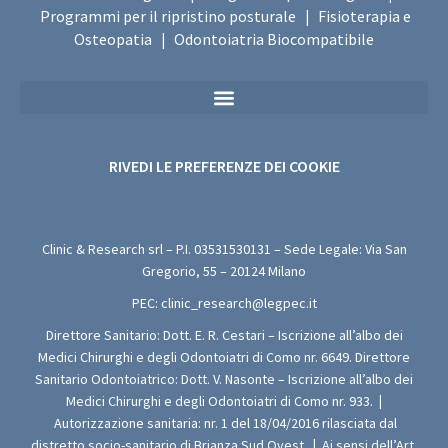
Programmi per il ripristino posturale
Fisioterapia e
|
Osteopatia
Odontoiatria Biocompatibile
|
Privacy Policy Sanitaria (Per i Moduli di Valutazione Medica Gratuita)
RIVEDI LE PREFERENZE DEI COOKIE
Clinic & Research srl – P.I.
03531530131
– Sede Legale: Via San
Gregorio, 55 – 20124 Milano
PEC:
clinic_research@legpec.it
Direttore Sanitario: Dott. E. R. Cestari – Iscrizione all’albo dei
Medici Chirurghi e degli Odontoiatri di Como nr. 6649. Direttore
Sanitario Odontoiatrico: Dott. V. Nasonte – Iscrizione all’albo dei
Medici Chirurghi e degli Odontoiatri di Como nr. 933.
|
Autorizzazione sanitaria: nr. 1 del 18/04/2016 rilasciata dal
distretto socio-sanitario di Brianza Sud Ovest.
|
Ai sensi dell’Art.