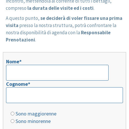
incontro, mettendola al corrente di tutti i dettagli,
compreso
la durata delle visite ed i costi
.
A questo punto,
se deciderà di voler fissare una prima
visita
presso la nostra struttura, potrà confrontare la
nostra disponibilità di agenda con la
Responsabile
Prenotazioni
.
Nome*
Cognome*
Si
Sono maggiorenne
prega
Sono minorenne
di