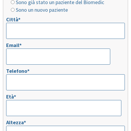
lasciare
Sono già stato un paziente del Biomedic
vuoto
Sono un nuovo paziente
questo
Città*
campo.
Email*
Telefono*
Età*
Altezza*