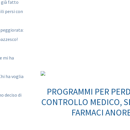
 già fatto
ili persi con
 peggiorata:
pazzesco!
 e mi ha
Chi ha voglia
PROGRAMMI PER PERD
ho deciso di
CONTROLLO MEDICO, SE
FARMACI ANORE