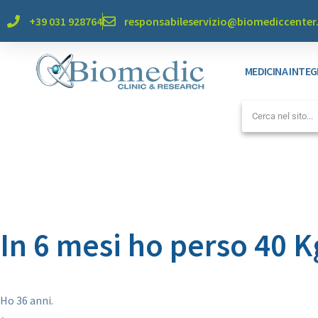
+39 031 928764
responsabileservizio@biomediccente
MEDICINA INTE
In 6 mesi ho perso 40 K
Ho 36 anni.