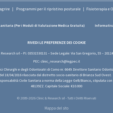
agrire
Programmi per il ripristino posturale
Fisioterapia e 
|
|
Sanitaria (Per i Moduli di Valutazione Medica Gratuita)
Informativa
RIVEDI LE PREFERENZE DEI COOKIE
& Research srl – P.I.
03531530131
– Sede Legale: Via San Gregorio, 55 – 20124
PEC:
clinic_research@legpec.it
dici Chirurghi e degli Odontoiatri di Como nr. 6649. Direttore Sanitario Odonto
 del 18/04/2016 rilasciata dal distretto socio-sanitario di Brianza Sud Ovest.
esponsabilità Civile Sanitaria a norma della Legge Gelli/Bianco, stipulata co
48139ZZ. Capitale Sociale: €10.000
© 2009-2026 Clinic & Research srl - Tutti i Diritti Riservati
Mappa del sito