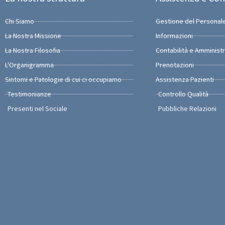
Chi Siamo
Gestione del Personal
La Nostra Missione
Informazioni
La Nostra Filosofia
Contabilità e Amminist
L'Organigramma
Prenotazioni
Sintomi e Patologie di cui ci occupiamo
Assistenza Pazienti
Testimonianze
Controllo Qualità
Presenti nel Sociale
Pubbliche Relazioni