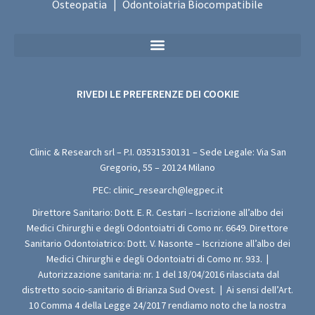
Osteopatia
Odontoiatria Biocompatibile
|
Privacy Policy Sanitaria (Per i Moduli di Valutazione Medica Gratuita)
RIVEDI LE PREFERENZE DEI COOKIE
Clinic & Research srl – P.I.
03531530131
– Sede Legale: Via San
Gregorio, 55 – 20124 Milano
PEC:
clinic_research@legpec.it
Direttore Sanitario: Dott. E. R. Cestari – Iscrizione all’albo dei
Medici Chirurghi e degli Odontoiatri di Como nr. 6649. Direttore
Sanitario Odontoiatrico: Dott. V. Nasonte – Iscrizione all’albo dei
Medici Chirurghi e degli Odontoiatri di Como nr. 933.
|
Autorizzazione sanitaria: nr. 1 del 18/04/2016 rilasciata dal
distretto socio-sanitario di Brianza Sud Ovest.
|
Ai sensi dell’Art.
10 Comma 4 della Legge 24/2017 rendiamo noto che la nostra