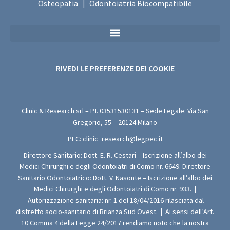
Osteopatia
Odontoiatria Biocompatibile
|
Privacy Policy Sanitaria (Per i Moduli di Valutazione Medica Gratuita)
RIVEDI LE PREFERENZE DEI COOKIE
Clinic & Research srl – P.I.
03531530131
– Sede Legale: Via San
Gregorio, 55 – 20124 Milano
PEC:
clinic_research@legpec.it
Direttore Sanitario: Dott. E. R. Cestari – Iscrizione all’albo dei
Medici Chirurghi e degli Odontoiatri di Como nr. 6649. Direttore
Sanitario Odontoiatrico: Dott. V. Nasonte – Iscrizione all’albo dei
Medici Chirurghi e degli Odontoiatri di Como nr. 933.
|
Autorizzazione sanitaria: nr. 1 del 18/04/2016 rilasciata dal
distretto socio-sanitario di Brianza Sud Ovest.
|
Ai sensi dell’Art.
10 Comma 4 della Legge 24/2017 rendiamo noto che la nostra