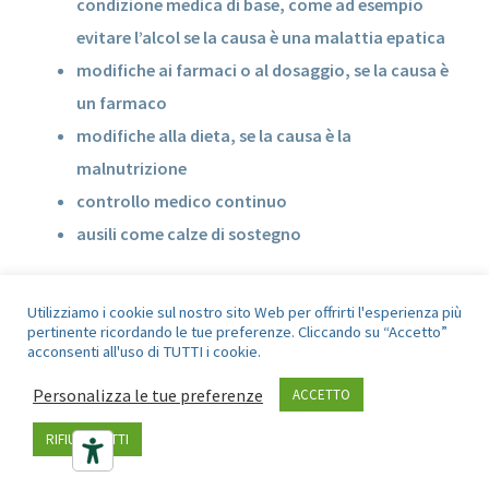
condizione medica di base, come ad esempio
evitare l’alcol se la causa è una malattia epatica
modifiche ai farmaci o al dosaggio, se la causa è
un farmaco
modifiche alla dieta, se la causa è la
malnutrizione
controllo medico continuo
ausili come calze di sostegno
Utilizziamo i cookie sul nostro sito Web per offrirti l'esperienza più
pertinente ricordando le tue preferenze. Cliccando su “Accetto”
acconsenti all'uso di TUTTI i cookie.
Personalizza le tue preferenze
ACCETTO
DIAGNOSI E TRATTAMENTO DELLA
RITENZIONE IDRICA PRESSO IL
RIFIUTA TUTTI
BIOMEDIC