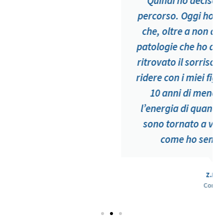
Quindi ho deciso di fare tutto il
percorso. Oggi ho finito e devo dire
che, oltre a non avere più tutte le
patologie che ho avuto per anni, ho
ritrovato il sorriso. Posso giocare e
ridere con i miei figli come se avessi
10 anni di meno, ho ritrovato
l’energia di quando ero ragazzo e
sono tornato a vivere la mia vita
come ho sempre voluto.
Z.D.
Como