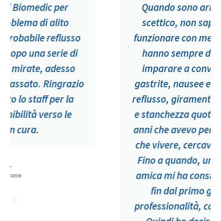
Quando sono arrivato ero molto
scettico, non sapendo se poteva
funzionare con me, anche perché mi
hanno sempre detto che dovevo
imparare a convivere con la mia
gastrite, nausee e vomito continuo,
reflusso, giramenti di testa, gonfiore
e stanchezza quotidiana. Erano due
anni che avevo perso il sorriso e, più
che vivere, cercavo di tirare avanti.
Fino a quando, un giorno, una mia
amica mi ha consigliato Biomedic e
fin dal primo giorno ho visto
professionalità, capacità e cortesia.