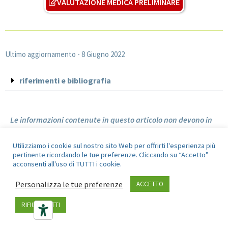
VALUTAZIONE MEDICA PRELIMINARE
Ultimo aggiornamento -
8 Giugno 2022
riferimenti e bibliografia
Le informazioni contenute in questo articolo non devono in
alcun modo sostituire il rapporto dottore-paziente; si
raccomanda al contrario di chiedere il parere del proprio
Utilizziamo i cookie sul nostro sito Web per offrirti l'esperienza più
pertinente ricordando le tue preferenze. Cliccando su “Accetto”
medico prima di mettere in pratica qualsiasi consiglio od
acconsenti all'uso di TUTTI i cookie.
indicazione riportata.
Personalizza le tue preferenze
ACCETTO
RIFIUTA TUTTI