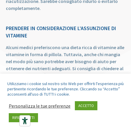
riacutizzazione. Sarebbe consigliato ridurlo o evitarlo
completamente.
PRENDERE IN CONSIDERAZIONE L’ASSUNZIONE DI
VITAMINE
Alcuni medici preferiscono una dieta ricca di vitamine alle
vitamine in forma di pillola. Tuttavia, anche chi mangia
nel modo più sano potrebbe aver bisogno di aiuto per
ottenere dei nutrienti adeguati. Si consiglia di chiedere al
proprio medico se è consigliato assumere delle vitamine e
quali, come supplemento alla dieta.
Utilizziamo i cookie sul nostro sito Web per offrirti l'esperienza più
pertinente ricordando le tue preferenze. Cliccando su “Accetto”
acconsenti all'uso di TUTTI i cookie.
Personalizza le tue preferenze
ACCETTO
RIFIUTA TUTTI
VIVERE CON LA PSORIASI