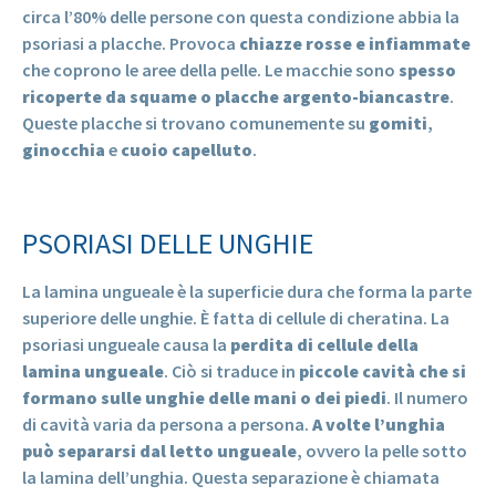
circa l’80% delle persone con questa condizione abbia la
psoriasi a placche. Provoca
chiazze rosse e infiammate
che coprono le aree della pelle. Le macchie sono
spesso
ricoperte da squame o placche argento-biancastre
.
Queste placche si trovano comunemente su
gomiti
,
ginocchia
e
cuoio capelluto
.
PSORIASI DELLE UNGHIE
La lamina ungueale è la superficie dura che forma la parte
superiore delle unghie. È fatta di cellule di cheratina. La
psoriasi ungueale causa la
perdita di cellule della
lamina ungueale
. Ciò si traduce in
piccole cavità che si
formano sulle unghie delle mani o dei piedi
. Il numero
di cavità varia da persona a persona.
A volte l’unghia
può separarsi dal letto ungueale
, ovvero la pelle sotto
la lamina dell’unghia. Questa separazione è chiamata