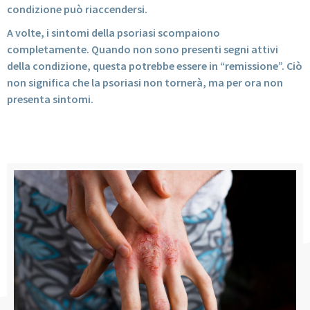
condizione può riaccendersi.
A volte, i sintomi della psoriasi scompaiono
completamente. Quando non sono presenti segni attivi
della condizione, questa potrebbe essere in “remissione”. Ciò
non significa che la psoriasi non tornerà, ma per ora non
presenta sintomi.