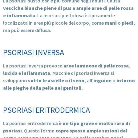
La psoriasi pustolosa è più comune negli adulti. Causa
vesciche bianche piene di pus e ampie aree di pelle rossa
e infiammata
. La psoriasi pustolosa è tipicamente
localizzata in aree più piccole del corpo, come
mani
o
piedi
,
ma può essere diffusa.
PSORIASI INVERSA
La psoriasi inversa provoca
aree luminose di pelle rossa
,
lucida
e
infiammata
. Macchie di psoriasi inversa si
sviluppano
sotto le ascelle o il seno
, all’
inguine
o
intorno
alle pieghe della pelle nei genitali
.
PSORIASI ERITRODERMICA
La psoriasi eritrodermica
è un tipo grave e molto raro di
psoriasi
. Questa forma
copre spesso ampie sezioni del
corpo contemporaneamente
.
La pelle sembra quasi