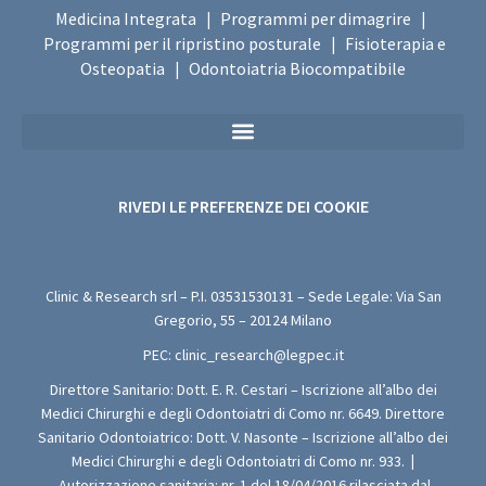
Medicina Integrata
Programmi per dimagrire
|
|
Programmi per il ripristino posturale
Fisioterapia e
|
Osteopatia
Odontoiatria Biocompatibile
|
Privacy Policy Sanitaria (Per i Moduli di Valutazione Medica Gratuita)
RIVEDI LE PREFERENZE DEI COOKIE
Clinic & Research srl – P.I.
03531530131
– Sede Legale: Via San
Gregorio, 55 – 20124 Milano
PEC:
clinic_research@legpec.it
Direttore Sanitario: Dott. E. R. Cestari – Iscrizione all’albo dei
Medici Chirurghi e degli Odontoiatri di Como nr. 6649. Direttore
Sanitario Odontoiatrico: Dott. V. Nasonte – Iscrizione all’albo dei
Medici Chirurghi e degli Odontoiatri di Como nr. 933.
|
Autorizzazione sanitaria: nr. 1 del 18/04/2016 rilasciata dal