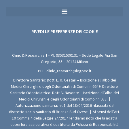
Privacy Policy Sanitaria (Per i Moduli di Valutazione Medica Gratuita)
RIVEDI LE PREFERENZE DEI COOKIE
Clinic & Research srl – P.I.
03531530131
– Sede Legale: Via San
Gregorio, 55 – 20124 Milano
PEC:
clinic_research@legpec.it
Direttore Sanitario: Dott. E. R. Cestari – Iscrizione all’albo dei
Medici Chirurghi e degli Odontoiatri di Como nr. 6649. Direttore
Sanitario Odontoiatrico: Dott. V. Nasonte – Iscrizione all’albo dei
Medici Chirurghi e degli Odontoiatri di Como nr. 933.
|
Autorizzazione sanitaria: nr. 1 del 18/04/2016 rilasciata dal
distretto socio-sanitario di Brianza Sud Ovest.
|
Ai sensi dell’Art.
10 Comma 4 della Legge 24/2017 rendiamo noto che la nostra
copertura assicurativa è costituita da Polizza di Responsabilità