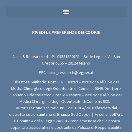
Privacy Policy Sanitaria (Per i Moduli di Valutazione Medica Gratuita)
RIVEDI LE PREFERENZE DEI COOKIE
Clinic & Research srl – P.I.
03531530131
– Sede Legale: Via San
Gregorio, 55 – 20124 Milano
PEC:
clinic_research@legpec.it
Direttore Sanitario: Dott. E. R. Cestari – Iscrizione all’albo dei
Medici Chirurghi e degli Odontoiatri di Como nr. 6649. Direttore
Sanitario Odontoiatrico: Dott. V. Nasonte – Iscrizione all’albo dei
Medici Chirurghi e degli Odontoiatri di Como nr. 933.
|
Autorizzazione sanitaria: nr. 1 del 18/04/2016 rilasciata dal
distretto socio-sanitario di Brianza Sud Ovest.
|
Ai sensi dell’Art.
10 Comma 4 della Legge 24/2017 rendiamo noto che la nostra
copertura assicurativa è costituita da Polizza di Responsabilità