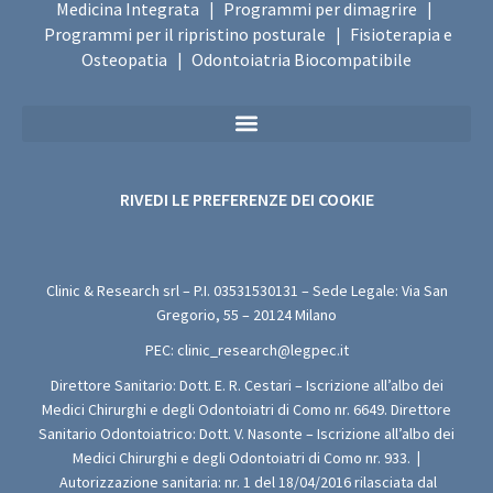
Medicina Integrata
Programmi per dimagrire
|
|
Programmi per il ripristino posturale
Fisioterapia e
|
Osteopatia
Odontoiatria Biocompatibile
|
Privacy Policy Sanitaria (Per i Moduli di Valutazione Medica Gratuita)
RIVEDI LE PREFERENZE DEI COOKIE
Clinic & Research srl – P.I.
03531530131
– Sede Legale: Via San
Gregorio, 55 – 20124 Milano
PEC:
clinic_research@legpec.it
Direttore Sanitario: Dott. E. R. Cestari – Iscrizione all’albo dei
Medici Chirurghi e degli Odontoiatri di Como nr. 6649. Direttore
Sanitario Odontoiatrico: Dott. V. Nasonte – Iscrizione all’albo dei
Medici Chirurghi e degli Odontoiatri di Como nr. 933.
|
Autorizzazione sanitaria: nr. 1 del 18/04/2016 rilasciata dal