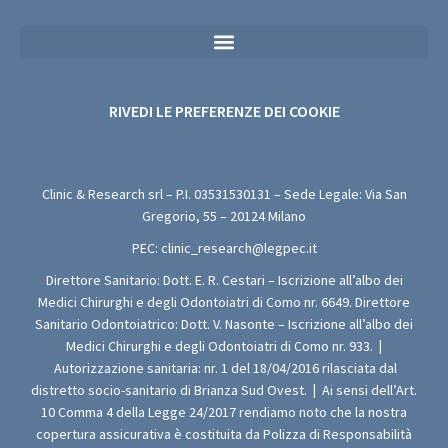
Privacy Policy Sanitaria (Per i Moduli di Valutazione Medica Gratuita)
RIVEDI LE PREFERENZE DEI COOKIE
Clinic & Research srl – P.I.
03531530131
– Sede Legale: Via San
Gregorio, 55 – 20124 Milano
PEC:
clinic_research@legpec.it
Direttore Sanitario: Dott. E. R. Cestari – Iscrizione all’albo dei
Medici Chirurghi e degli Odontoiatri di Como nr. 6649. Direttore
Sanitario Odontoiatrico: Dott. V. Nasonte – Iscrizione all’albo dei
Medici Chirurghi e degli Odontoiatri di Como nr. 933.
|
Autorizzazione sanitaria: nr. 1 del 18/04/2016 rilasciata dal
distretto socio-sanitario di Brianza Sud Ovest.
|
Ai sensi dell’Art.
10 Comma 4 della Legge 24/2017 rendiamo noto che la nostra
copertura assicurativa è costituita da Polizza di Responsabilità