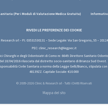
Sanitaria (Per i Moduli di Valutazione Medica Gratuita)
Informativa
RIVEDI LE PREFERENZE DEI COOKIE
& Research srl – P.I.
03531530131
– Sede Legale: Via San Gregorio, 55 – 20124
PEC:
clinic_research@legpec.it
dici Chirurghi e degli Odontoiatri di Como nr. 6649. Direttore Sanitario Odonto
 del 18/04/2016 rilasciata dal distretto socio-sanitario di Brianza Sud Ovest.
esponsabilità Civile Sanitaria a norma della Legge Gelli/Bianco, stipulata co
48139ZZ. Capitale Sociale: €10.000
© 2009-2026 Clinic & Research srl - Tutti i Diritti Riservati
Mappa del sito