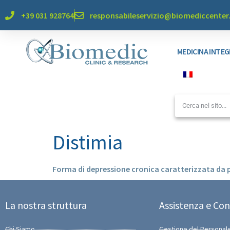
+39 031 928764
responsabileservizio@biomediccente
MEDICINA INTE
Distimia
Forma di depressione cronica caratterizzata da p
La nostra struttura
Assistenza e Con
Chi Siamo
Gestione del Personal