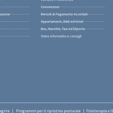
Convenzioni
razione
Metodi di Pagamento Accettati
Appartamenti, B&B ed Hotel
Bus, Navette, Taxi ed Eliporto
Video informativi e consigli
agrire
Programmi per il ripristino posturale
Fisioterapia e 
|
|