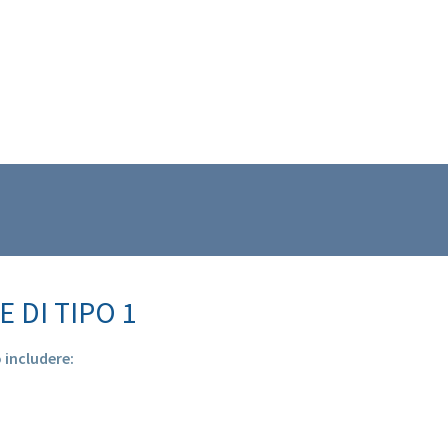
 DI TIPO 1
 includere: