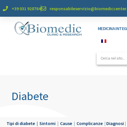
+39 031 928764
responsabileservizio@biomediccente
MEDICINA INTE
Diabete
Tipi di diabete
|
Sintomi
|
Cause
|
Complicanze
|
Diagnosi