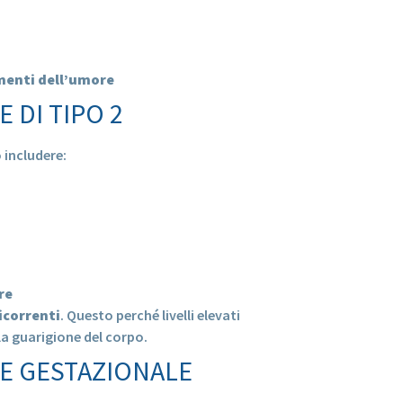
menti dell’umore
 DI TIPO 2
 includere:
re
icorrenti
. Questo perché livelli elevati
 la guarigione del corpo.
TE GESTAZIONALE