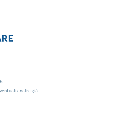
ARE
e.
ventuali analisi già