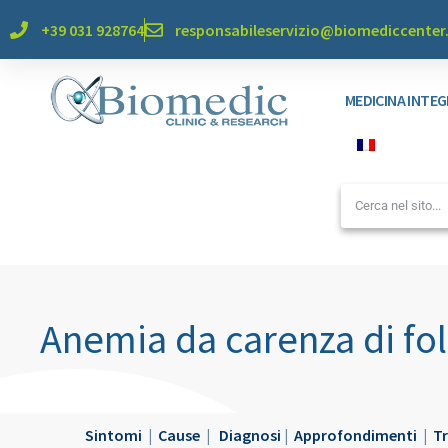
+39 031 928764
responsabileservizio@biomediccente
MEDICINA INTE
Anemia da carenza di fol
Sintomi
|
Cause
|
Diagnosi
|
Approfondimenti
|
T