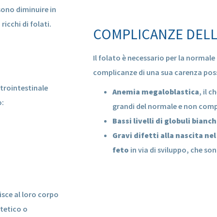
ssono diminuire in
cchi di folati.
COMPLICANZE DELLA
Il folato è necessario per la normale
complicanze di una sua carenza pos
trointestinale
Anemia megaloblastica
, il 
o:
grandi del normale e non com
Bassi livelli di globuli bianch
Gravi difetti alla nascita nel
feto
in via di sviluppo, che so
sce al loro corpo
etetico o