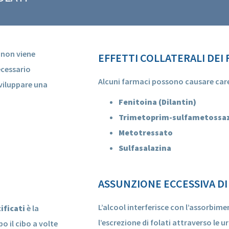
e non viene
EFFETTI COLLATERALI DEI
ecessario
Alcuni farmaci possono causare care
viluppare una
Fenitoina (Dilantin)
Trimetoprim-sulfametossa
Metotressato
Sulfasalazina
ASSUNZIONE ECCESSIVA DI
L’alcool interferisce con l’assorbim
ificati
è la
l’escrezione di folati attraverso le ur
o il cibo a volte