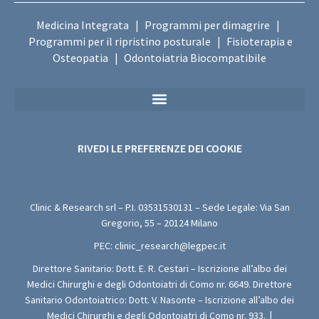
Medicina Integrata
Programmi per dimagrire
|
|
Programmi per il ripristino posturale
Fisioterapia e
|
Osteopatia
Odontoiatria Biocompatibile
|
Privacy Policy Sanitaria (Per i Moduli di Valutazione Medica Gratuita)
RIVEDI LE PREFERENZE DEI COOKIE
Clinic & Research srl – P.I.
03531530131
– Sede Legale: Via San
Gregorio, 55 – 20124 Milano
PEC:
clinic_research@legpec.it
Direttore Sanitario: Dott. E. R. Cestari – Iscrizione all’albo dei
Medici Chirurghi e degli Odontoiatri di Como nr. 6649. Direttore
Sanitario Odontoiatrico: Dott. V. Nasonte – Iscrizione all’albo dei
Medici Chirurghi e degli Odontoiatri di Como nr. 933.
|