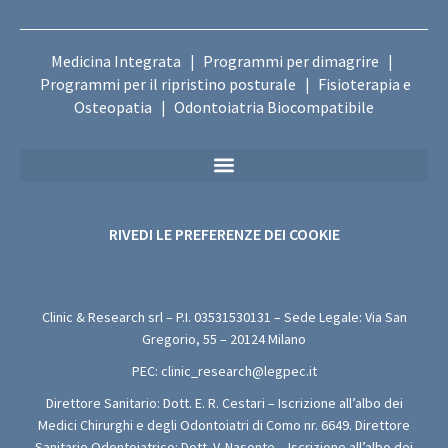
Medicina Integrata
Programmi per dimagrire
|
|
Programmi per il ripristino posturale
Fisioterapia e
|
Osteopatia
Odontoiatria Biocompatibile
|
Privacy Policy Sanitaria (Per i Moduli di Valutazione Medica Gratuita)
RIVEDI LE PREFERENZE DEI COOKIE
Clinic & Research srl – P.I.
03531530131
– Sede Legale: Via San
Gregorio, 55 – 20124 Milano
PEC:
clinic_research@legpec.it
Direttore Sanitario: Dott. E. R. Cestari – Iscrizione all’albo dei
Medici Chirurghi e degli Odontoiatri di Como nr. 6649. Direttore
Sanitario Odontoiatrico: Dott. V. Nasonte – Iscrizione all’albo dei