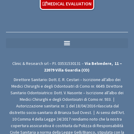
MEDICAL EVALUATION
MEDICAL PRIVACY POLICY (For Free Medical Evaluation Forms)
Clinic & Research srl – P.I.
03531530131
–
Via Belvedere,
11 –
22079
Villa Guardia (CO)
Direttore Sanitario: Dott. E. R. Cestari – Iscrizione all’albo dei
Medici Chirurghi e degli Odontoiatri di Como nr. 6649. Direttore
Sanitario Odontoiatrico: Dott. V. Nasonte – Iscrizione all’albo dei
Medici Chirurghi e degli Odontoiatri di Como nr. 933.
|
Autorizzazione sanitaria: nr. 1 del 18/04/2016 rilasciata dal
distretto socio-sanitario di Brianza Sud Ovest.
|
Ai sensi dell’Art.
10 Comma 4 della Legge 24/2017 rendiamo noto che la nostra
copertura assicurativa è costituita da Polizza di Responsabilità
Civile Sanitaria a norma della Legge Gelli/Bianco, stipulata con la