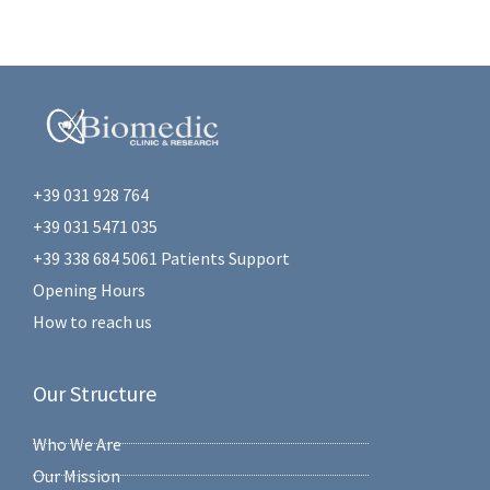
+39 031 928 764
+39 031 5471 035
+39 338 684 5061 Patients Support
Opening Hours
How to reach us
Our Structure
Who We Are
Our Mission