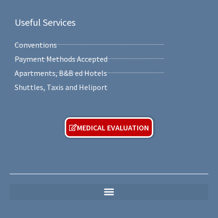
Useful Services
Conventions
Payment Methods Accepted
Apartments, B&B ed Hotels
Shuttles, Taxis and Heliport
MEDICAL EVALUATION
MEDICAL PRIVACY POLICY (For Free Medical Evaluation Forms)