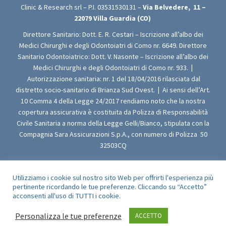
Clinic & Research srl – P.I.
03531530131
–
Via Belvedere,
11 –
22079
Villa Guardia (CO)
Direttore Sanitario: Dott. E. R. Cestari – Iscrizione all’albo dei
Medici Chirurghi e degli Odontoiatri di Como nr. 6649. Direttore
Sanitario Odontoiatrico: Dott. V. Nasonte – Iscrizione all’albo dei
Medici Chirurghi e degli Odontoiatri di Como nr. 933.
|
Autorizzazione sanitaria: nr. 1 del 18/04/2016 rilasciata dal
distretto socio-sanitario di Brianza Sud Ovest.
|
Ai sensi dell’Art.
10 Comma 4 della Legge 24/2017 rendiamo noto che la nostra
copertura assicurativa è costituita da Polizza di Responsabilità
Civile Sanitaria a norma della Legge Gelli/Bianco, stipulata con la
Compagnia Sara Assicurazioni S.p.A., con numero di Polizza 50
32503CQ
Utilizziamo i cookie sul nostro sito Web per offrirti l'esperienza più
pertinente ricordando le tue preferenze. Cliccando su “Accetto”
© 2009-2021 Clinic & Research srl - All Rights Reserved
acconsenti all'uso di TUTTI i cookie.
Personalizza le tue preferenze
ACCETTO