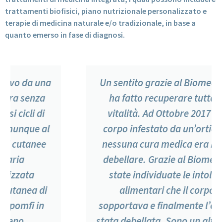
trattamenti biofisici, piano nutrizionale personalizzato e
terapie di medicina naturale e/o tradizionale, in base a
quanto emerso in fase di diagnosi.
Un sentito grazie al Biomedic che mi
ha fatto recuperare tutta la mia
vitalità. Ad Ottobre 2017 avevo il
corpo infestato da un’orticaria che
nessuna cura medica era riuscita a
debellare. Grazie al Biomedic sono
state individuate le intolleranze
alimentari che il corpo non
sopportava e finalmente l’orticaria è
stata debellata. Sono un altro uomo e