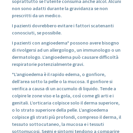
soprattutto se l’utente consuma anche alcol. Alcuni
non sono adatti durante la gravidanza se non
prescritti da un medico.
I pazienti dovrebbero evitare i fattori scatenanti
conosciuti, se possibile.
I pazienti con angioedema* possono avere bisogno
di rivolgersi ad un allergologo, un immunologo o un
dermatologo. L’angioedema può causare difficoltà
respiratorie potenzialmente gravi.
*L’angioedema è il rapido edema, o gonfiore,
dell’area sotto la pelle o la mucosa. Il gonfiore si
verifica a causa di un accumulo di liquido. Tende a
colpire le zone viso e la gola, così come gli arti e i
genitali. L’orticaria colpisce solo il derma superiore,
o lo strato superiore della pelle. L’angioedema
colpisce gli strati più profondi, compreso il derma, il
tessuto sottocutaneo, la mucosa e i tessuti
sottomucosi. Segni e sintomi tendono a comparire