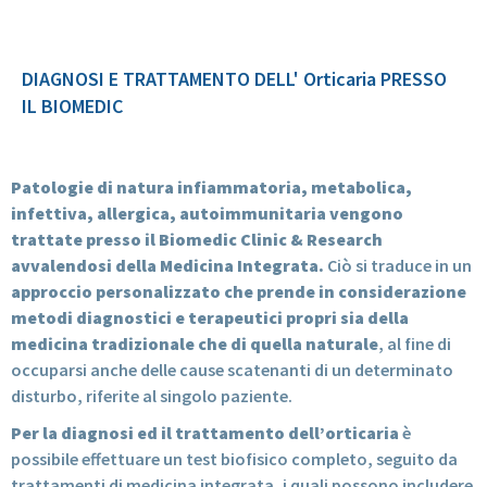
DIAGNOSI E TRATTAMENTO DELL' Orticaria PRESSO
IL BIOMEDIC
Patologie di natura infiammatoria, metabolica,
infettiva, allergica, autoimmunitaria vengono
trattate presso il Biomedic Clinic & Research
avvalendosi della Medicina Integrata.
Ciò si traduce in un
approccio personalizzato che prende in considerazione
metodi diagnostici e terapeutici propri sia della
medicina tradizionale che di quella naturale
, al fine di
occuparsi anche delle cause scatenanti di un determinato
disturbo, riferite al singolo paziente.
Per la diagnosi ed il trattamento dell’orticaria
è
possibile effettuare un test biofisico completo, seguito da
trattamenti di medicina integrata, i quali possono includere