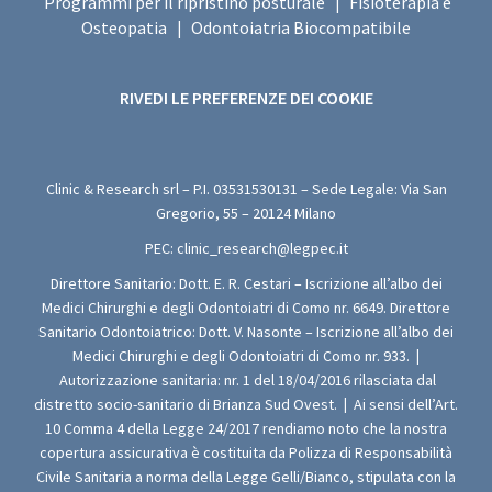
Programmi per il ripristino posturale
Fisioterapia e
|
Osteopatia
Odontoiatria Biocompatibile
|
RIVEDI LE PREFERENZE DEI COOKIE
Clinic & Research srl – P.I.
03531530131
– Sede Legale: Via San
Gregorio, 55 – 20124 Milano
PEC:
clinic_research@legpec.it
Direttore Sanitario: Dott. E. R. Cestari – Iscrizione all’albo dei
Medici Chirurghi e degli Odontoiatri di Como nr. 6649. Direttore
Sanitario Odontoiatrico: Dott. V. Nasonte – Iscrizione all’albo dei
Medici Chirurghi e degli Odontoiatri di Como nr. 933.
|
Autorizzazione sanitaria: nr. 1 del 18/04/2016 rilasciata dal
distretto socio-sanitario di Brianza Sud Ovest.
|
Ai sensi dell’Art.
10 Comma 4 della Legge 24/2017 rendiamo noto che la nostra
copertura assicurativa è costituita da Polizza di Responsabilità
Civile Sanitaria a norma della Legge Gelli/Bianco, stipulata con la