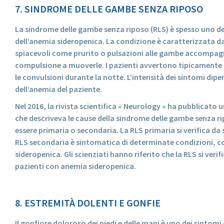
7. SINDROME DELLE GAMBE SENZA RIPOSO
La sindrome delle gambe senza riposo (RLS) è spesso uno de
dell’anemia sideropenica. La condizione è caratterizzata d
spiacevoli come prurito o pulsazioni alle gambe accompag
compulsione a muoverle. I pazienti avvertono tipicamente t
le convulsioni durante la notte. L’intensità dei sintomi dipe
dell’anemia del paziente.
Nel 2016, la rivista scientifica « Neurology » ha pubblicat
che descriveva le cause della sindrome delle gambe senza r
essere primaria o secondaria. La RLS primaria si verifica da 
RLS secondaria è sintomatica di determinate condizioni, 
sideropenica. Gli scienziati hanno riferito che la RLS si verif
pazienti con anemia sideropenica.
8. ESTREMITÀ DOLENTI E GONFIE
Il gonfiore doloroso dei piedi e delle mani è uno dei sintomi