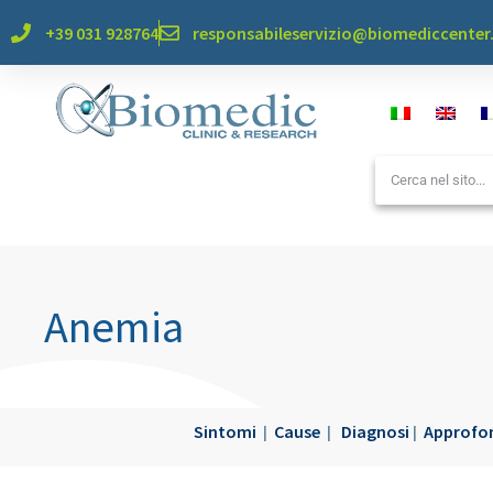
+39 031 928764
responsabileservizio@biomediccente
Anemia
Sintomi
Cause
Diagnosi
Approfo
|
|
|