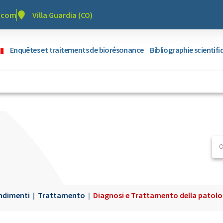
r.com
Villa Guardia (CO)
Enquêtes et traitements de biorésonance
Bibliographie scientif
ndimenti
Trattamento
Diagnosi e Trattamento della patolog
|
|