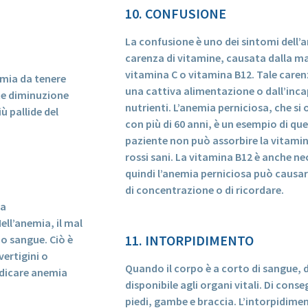
10. CONFUSIONE
La confusione è uno dei sintomi dell’
carenza di vitamine, causata dalla ma
vitamina C o vitamina B12. Tale caren
nemia da tenere
una cattiva alimentazione o dall’incap
te diminuzione
nutrienti. L’anemia perniciosa, che si
ù pallide del
con più di 60 anni, è un esempio di qu
paziente non può assorbire la vitamin
rossi sani. La vitamina B12 è anche n
quindi l’anemia perniciosa può causa
di concentrazione o di ricordare.
na
ell’anemia, il mal
11. INTORPIDIMENTO
 o sangue. Ciò è
ertigini o
Quando il corpo è a corto di sangue, da
ndicare anemia
disponibile agli organi vitali. Di co
piedi, gambe e braccia. L’intorpidimen