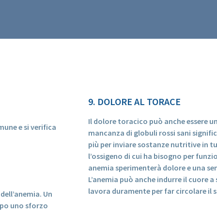
9. DOLORE AL TORACE
Il dolore toracico può anche essere un
une e si verifica
mancanza di globuli rossi sani signifi
più per inviare sostanze nutritive in tu
l’ossigeno di cui ha bisogno per funz
anemia sperimenterà dolore e una sen
L’anemia può anche indurre il cuore 
lavora duramente per far circolare il 
dell’anemia. Un
opo uno sforzo