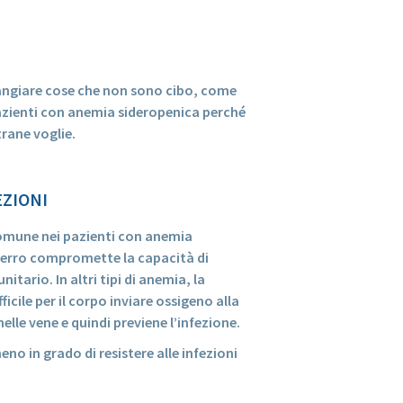
mangiare cose che non sono cibo, come
pazienti con anemia sideropenica perché
rane voglie.
EZIONI
omune nei pazienti con anemia
ferro compromette la capacità di
ario. In altri tipi di anemia, la
icile per il corpo inviare ossigeno alla
nelle vene e quindi previene l’infezione.
o in grado di resistere alle infezioni