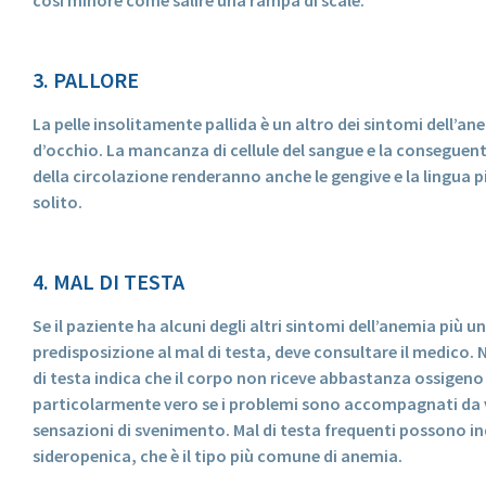
così minore come salire una rampa di scale.
3. PALLORE
La pelle insolitamente pallida è un altro dei sintomi dell’a
d’occhio. La mancanza di cellule del sangue e la conseguen
della circolazione renderanno anche le gengive e la lingua pi
solito.
4. MAL DI TESTA
Se il paziente ha alcuni degli altri sintomi dell’anemia più u
predisposizione al mal di testa, deve consultare il medico. N
di testa indica che il corpo non riceve abbastanza ossigeno
particolarmente vero se i problemi sono accompagnati da v
sensazioni di svenimento. Mal di testa frequenti possono i
sideropenica, che è il tipo più comune di anemia.