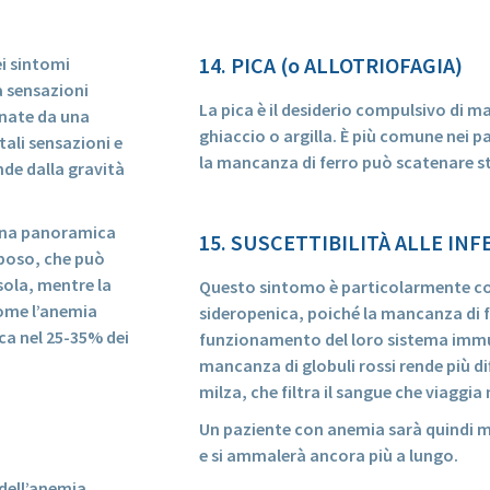
14. PICA (o ALLOTRIOFAGIA)
i sintomi
a sensazioni
La pica è il desiderio compulsivo di 
nate da una
ghiaccio o argilla. È più comune nei 
ali sensazioni e
la mancanza di ferro può scatenare st
nde dalla gravità
o una panoramica
15. SUSCETTIBILITÀ ALLE INF
iposo, che può
sola, mentre la
Questo sintomo è particolarmente c
come l’anemia
sideropenica, poiché la mancanza di 
ica nel 25-35% dei
funzionamento del loro sistema immunit
mancanza di globuli rossi rende più diff
milza, che filtra il sangue che viaggia 
Un paziente con anemia sarà quindi men
e si ammalerà ancora più a lungo.
 dell’anemia