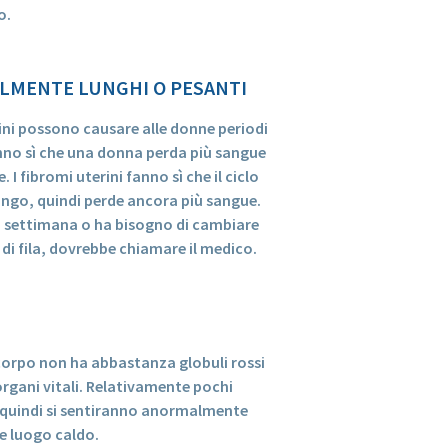
o.
ALMENTE LUNGHI O PESANTI
ini possono causare alle donne periodi
anno sì che una donna perda più sangue
 I fibromi uterini fanno sì che il ciclo
ungo, quindi perde ancora più sangue.
na settimana o ha bisogno di cambiare
 di fila, dovrebbe chiamare il medico.
corpo non ha abbastanza globuli rossi
 organi vitali. Relativamente pochi
 e quindi si sentiranno anormalmente
he luogo caldo.