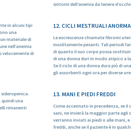
sintomi dell’anemia da tenere d’occhi
12. CICLI MESTRUALI ANORM
te in alcuni tipi
umono una
Le escrescenze chiamate fibromi uter
 un materiale di
insolitamente pesanti. Tali periodi f
une nell’anemia
di quanto il suo corpo possa sostituire.
iù velocemente di
di una donna duri in modo atipico a l
Se il ciclo di una donna dura più di u
gli assorbenti ogni ora per diverse ore
13. MANI E PIEDI FREDDI
a sideropenica.
, quindi una
Come accennato in precedenza, se il 
elli rimanenti
sani, ne invierà la maggior parte agli
verranno inviati ai piedi o alle mani,
freddi, anche se il paziente è in qualc