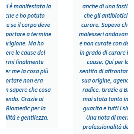
anche di una fastidiosa acne al viso
che gli antibiotici non riuscivano a
curare. Sapevo che le cause dei miei
malesseri andavano ricercate a fondo
e non curate con dei farmaci palliativi
in grado di curare i sintomi ma non le
cause. Qui per la prima volta ho
sentito di affrontare il problema dalla
sua origine, agendo sulla causa alla
radice. Grazie a Biomedic non sono
mai stata tanto in forma. La pelle è
guarita e tutti i sintomi scomparsi.
Una nota di merito va anche alla
professionalità del personale e alla