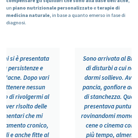
compensare gli squilibri che sono alla base dell’acne
,
un
piano nutrizionale personalizzato
e
terapie di
medicina naturale
, in base a quanto emerso in fase di
diagnosi.
Sono arrivata al Biomedic dopo anni
di disturbi a cui nessuno riusciva e
darmi sollievo. Avevo spesso mal di
pancia, gonfiore addominale e senso
di stanchezza. Questa sensazione si
presentava puntualmente da 3 anni
rovinandomi momenti piacevoli come
cene o cinema con amici. Da ancor
più tempo, almeno 6 anni, soffrivo