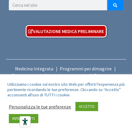
VALUTAZIONE MEDICA PRELIMINARE
Medicina Integrata
Programmi per dimagrire
|
|
Programmi per il ripristino posturale
Fisioterapia e
|
Osteopatia
Odontoiatria Biocompatibile
|
Utilizziamo i cookie sul nostro sito Web per offrirti l'esperienza più
pertinente ricordando le tue preferenze. Cliccando su “Accetto”
acconsenti all'uso di TUTTI i cookie.
RIVEDI LE PREFERENZE DEI COOKIE
Personalizza le tue preferenze
ACCETTO
RIFIUTA TUTTI
Clinic & Research srl – P.I.
03531530131
– Sede Legale: Via San