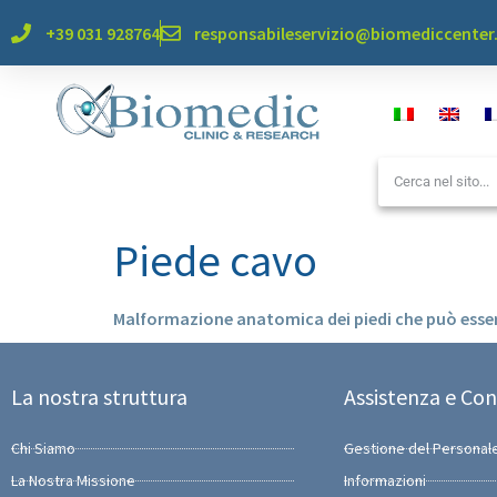
+39 031 928764
responsabileservizio@biomediccente
Piede cavo
Malformazione anatomica dei piedi che può essere
La nostra struttura
Assistenza e Con
Chi Siamo
Gestione del Personal
La Nostra Missione
Informazioni