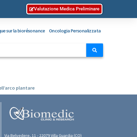
Valutazione Medica Preliminare
ique sur la biorésonance
Oncologia Personalizzata
ll’arco plantare
Via Belvedere, 11 - 22079 Villa Guardia (CO)