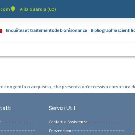
r.com
Villa Guardia (CO)
Enquêtes et traitements de biorésonance
Bibliographie scientif
 congenita o acquisita, che presenta un’eccessiva curvatura de
tatti
Servizi Utili
e
Contatti e Assistenza
Convenzioni