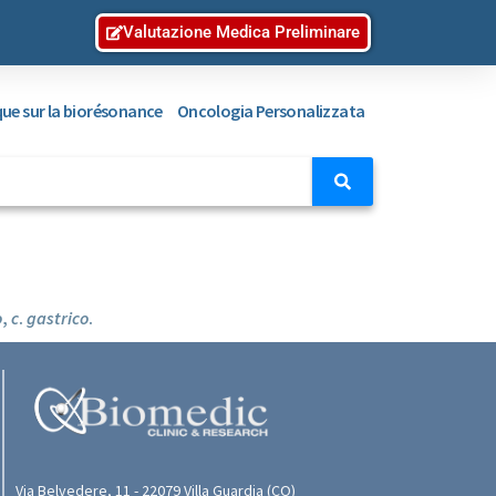
Valutazione Medica Preliminare
ique sur la biorésonance
Oncologia Personalizzata
o
,
c
.
gastrico
.
Via Belvedere, 11 - 22079 Villa Guardia (CO)