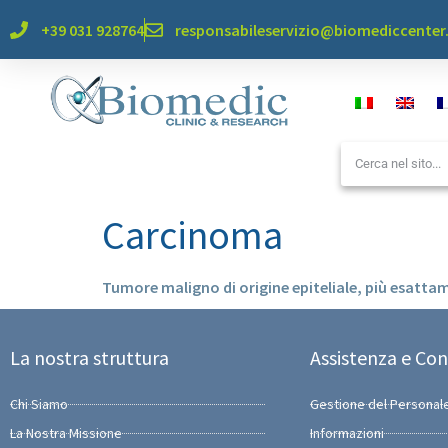
+39 031 928764
responsabileservizio@biomediccente
Carcinoma
Tumore maligno di origine epiteliale, più esattam
La nostra struttura
Assistenza e Con
Chi Siamo
Gestione del Personal
La Nostra Missione
Informazioni