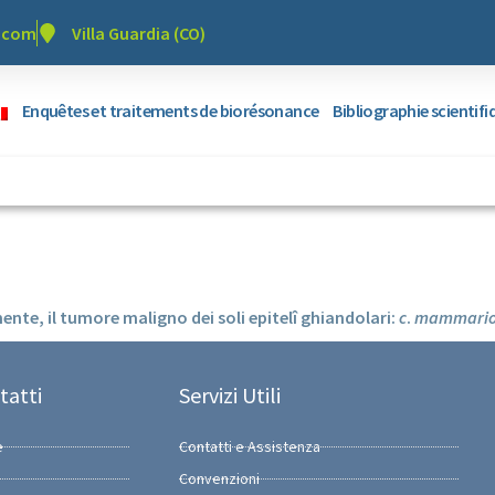
r.com
Villa Guardia (CO)
Enquêtes et traitements de biorésonance
Bibliographie scientif
ente, il tumore maligno dei soli epitelî ghiandolari:
c
.
mammari
tatti
Servizi Utili
e
Contatti e Assistenza
Convenzioni