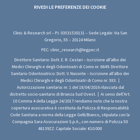
RIVEDI LE PREFERENZE DEI COOKIE
Clinic & Research srl – P.I.
03531530131
– Sede Legale: Via San
Gregorio, 55 – 20124 Milano
PEC:
clinic_research@legpec.it
Direttore Sanitario: Dott. E. R. Cestari – Iscrizione all’albo dei
Medici Chirurghi e degli Odontoiatri di Como nr. 6649. Direttore
Sanitario Odontoiatrico: Dott. V. Nasonte – Iscrizione all’albo dei
Medici Chirurghi e degli Odontoiatri di Como nr. 933.
|
Autorizzazione sanitaria: nr. 1 del 18/04/2016 rilasciata dal
distretto socio-sanitario di Brianza Sud Ovest.
|
Ai sensi dell’Art.
10 Comma 4 della Legge 24/2017 rendiamo noto che la nostra
copertura assicurativa è costituita da Polizza di Responsabilità
Civile Sanitaria a norma della Legge Gelli/Bianco, stipulata con la
Compagnia Sara Assicurazioni S.p.A., con numero di Polizza 50
48139ZZ. Capitale Sociale: €10.000