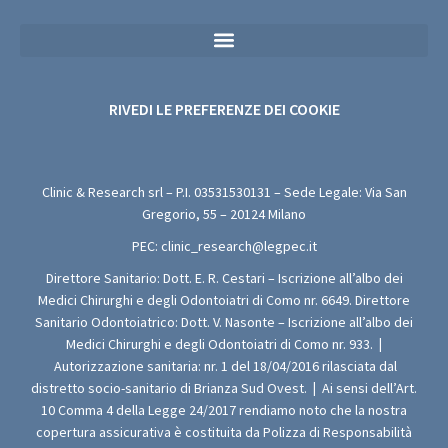
Privacy Policy Sanitaria (Per i Moduli di Valutazione Medica Gratuita)
RIVEDI LE PREFERENZE DEI COOKIE
Clinic & Research srl – P.I.
03531530131
– Sede Legale: Via San
Gregorio, 55 – 20124 Milano
PEC:
clinic_research@legpec.it
Direttore Sanitario: Dott. E. R. Cestari – Iscrizione all’albo dei
Medici Chirurghi e degli Odontoiatri di Como nr. 6649. Direttore
Sanitario Odontoiatrico: Dott. V. Nasonte – Iscrizione all’albo dei
Medici Chirurghi e degli Odontoiatri di Como nr. 933.
|
Autorizzazione sanitaria: nr. 1 del 18/04/2016 rilasciata dal
distretto socio-sanitario di Brianza Sud Ovest.
|
Ai sensi dell’Art.
10 Comma 4 della Legge 24/2017 rendiamo noto che la nostra
copertura assicurativa è costituita da Polizza di Responsabilità